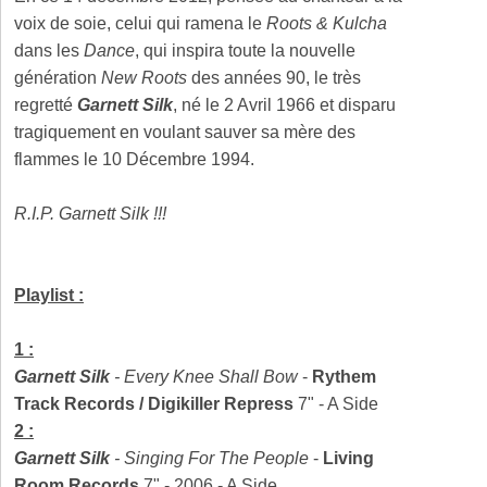
voix de soie, celui qui ramena le
Roots & Kulcha
dans les
Dance
, qui inspira toute la nouvelle
génération
New Roots
des années 90, le très
regretté
Garnett Silk
, né le 2 Avril 1966 et disparu
tragiquement en voulant sauver sa mère des
flammes le 10 Décembre 1994.
R.I.P. Garnett Silk !!!
Playlist :
1 :
Garnett Silk
-
Every Knee Shall Bow
-
Rythem
Track Records / Digikiller Repress
7" - A Side
2 :
Garnett Silk
-
Singing For The People
-
Living
Room Records
7" - 2006 - A Side