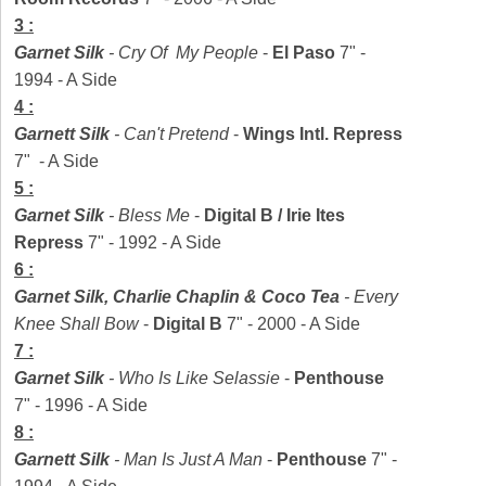
3 :
Garnet Silk
-
Cry Of My People
-
El Paso
7" -
1994 - A Side
4 :
Garnett Silk
-
Can't Pretend
-
Wings Intl. Repress
7" - A Side
5 :
Garnet Silk
-
Bless Me
-
Digital B / Irie Ites
Repress
7" - 1992 - A Side
6 :
Garnet Silk, Charlie Chaplin & Coco Tea
-
Every
Knee Shall Bow
-
Digital B
7" - 2000 - A Side
7 :
Garnet Silk
-
Who Is Like Selassie
-
Penthouse
7" - 1996 - A Side
8 :
Garnett Silk
-
Man Is Just A Man
-
Penthouse
7" -