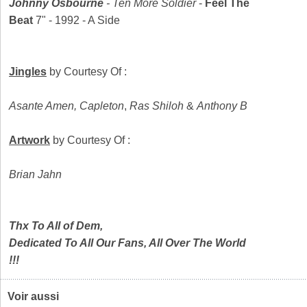
Johnny Osbourne
-
Ten More Soldier
-
Feel The
Beat
7" - 1992 - A Side
Jingles
by Courtesy Of :
Asante Amen, Capleton
,
Ras Shiloh
&
Anthony B
Artwork
by Courtesy Of :
Brian Jahn
Thx To All of Dem,
Dedicated To All Our Fans, All Over The World
!!!
Voir aussi