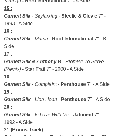
Strengh
-
Roof International
7" - A Side
15 :
Garnett Silk
-
Skylarking
-
Steelie & Clevie
7" -
1993 - A Side
16 :
Garnett Silk
-
Mama
-
Roof International
7" - B
Side
17 :
Garnett Silk & Anthony B
-
Promise To Serve
(Remix)
-
Star Trail
7" - 2000 - A Side
18 :
Garnett Silk
-
Complaint
-
Penthouse
7" - A Side
19 :
Garnett Silk
-
Lion Heart
-
Penthouse
7" - A Side
20 :
Garnett Silk
-
In Love With Me
-
Jahment
7" -
1992 - A Side
21 (Bonus Track) :