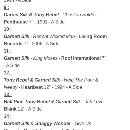
1994 - A Side
9 :
Garnet Silk
& Tony Rebel
-
Christian Soldier
-
Penthouse
7" - 1991 - A Side
10 :
Garnett Silk
-
Retreat Wicked Man
-
Living Room
Records
7" - 2006 - A Side
11 :
Garnett Silk
-
King Moses
-
Roof International
7"
- A Side
12 :
Tony Rebel & Garnett Silk
-
Help The Poor &
Needy
-
Heartbeat
12" - 1994 - A Side
13 :
Half Pint, Tony Rebel & Garnett Silk
-
Jah Love
-
Blank
12" - A Side
14 :
Garnett Silk & Shaggy Wonder
-
Give Us