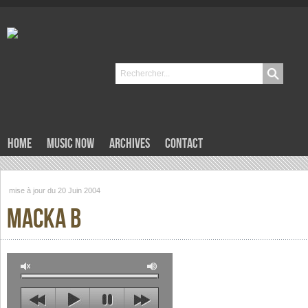
Home
Music now
Archives
Contact
mise à jour du 20 Juin 2004
Macka B