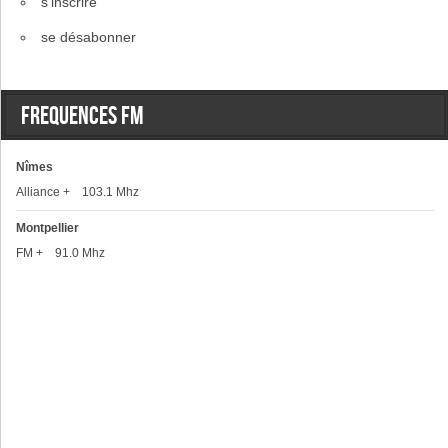
s'inscrire
se désabonner
Frequences FM
Nîmes
Alliance + 103.1 Mhz
Montpellier
FM + 91.0 Mhz